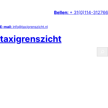
Ga
naar
Bellen:
+ 31(0)114-312766
de
inhoud
E-mail:
info@taxigrenszicht.nl
taxigrenszicht
S
e
a
r
c
h